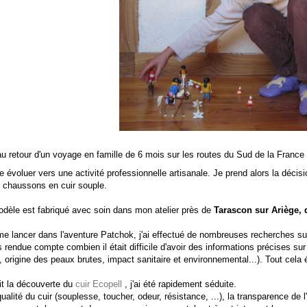
u retour d'un voyage en famille de 6 mois sur les routes du Sud de la France
e évoluer vers une activité professionnelle artisanale. Je prend alors la décis
chaussons en cuir souple.
dèle est fabriqué avec soin dans mon atelier près de
Tarascon sur Ariège, 
e lancer dans l'aventure Patchok, j'ai effectué de nombreuses recherches sur
 rendue compte combien il était difficile d'avoir des informations précises sur l
n, origine des peaux brutes, impact sanitaire et environnemental...). Tout cela é
ait la découverte du
cuir Ecopell
, j'ai été rapidement séduite.
qualité du cuir (souplesse, toucher, odeur, résistance, ...), la transparence de 