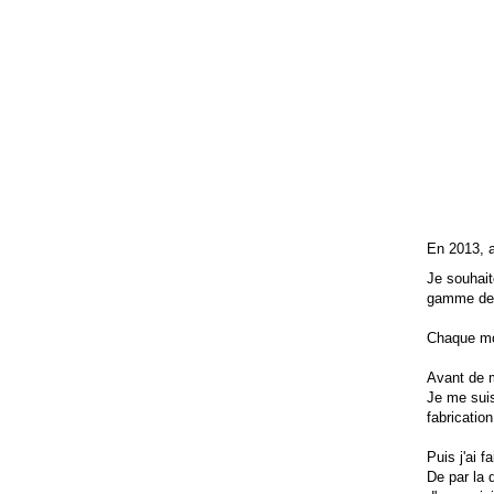
En 2013, a
Je souhait
gamme de 
Chaque mo
Avant de m
Je me suis
fabricatio
Puis j'ai f
De par la 