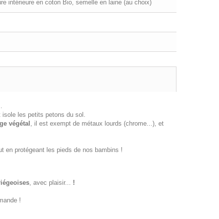
 intérieure en coton Bio, semelle en laine (au choix)
.
t isole les petits petons du sol.
ge végétal
, il est exempt de métaux lourds (chrome...), et
ut en protégeant les pieds de nos bambins !
riégeoises
, avec plaisir...
!
mande !