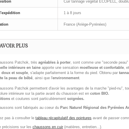
sition
Cuir tannage végétal ECOPELL, doublure
d'expédition
1 à 8 jours
ation
France (Ariège-Pyrénées)
AVOIR PLUS
aussons Patchok, très
agréables à porter
, sont comme une "seconde peau" 
elle intérieure en laine
apporte une sensation
moelleuse et confortable
, e
,
doux et souple
, s'adapte parfaitement à la forme du pied. Obtenu par
tanna
te la peau de bébé
, ainsi que l'
environnement
.
aussons Patchok permettent d'avoir les avantages de la marche "pied-nu", to
lure intérieure sur la partie avant du chausson est en
coton BIO.
itions
et coutures sont particulièrement
soignées.
aussons sont fabriqués au coeur du
Parc Naturel Régional des Pyrénées A
ez pas à consulter le
tableau récapitulatif des pointures
avant de passer com
e précisions sur les
chaussons en cuir
(matières, entretien...).