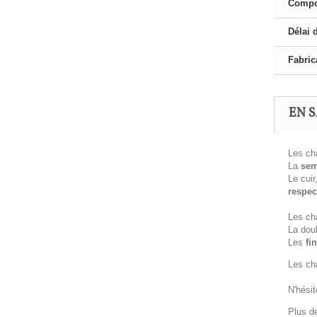
Compo
Délai 
Fabric
EN S
Les ch
La
sem
Le cuir
respec
Les ch
La doub
Les
fin
Les ch
N'hésit
Plus d