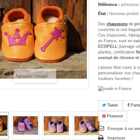
Référence :
princesse
État :
Nouveau produit
Des
chaussons
de
pri
couronne et une bague
Ces chaussons, fabriqu
en France, sont en
cui
ECOPELL
(tannage vég
plantes, certification
N
exempt de chrome et 
Laissez libre cours à v
personnalisez vos cha
Agrandir l'image
couleurs favorites !
Tweet
Parta
Pinterest
Envoyer à un am
Imprimer