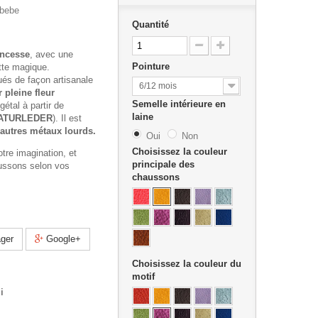
 bebe
Quantité
ncesse
, avec une
Pointure
tte magique.
és de façon artisanale
6/12 mois
r pleine fleur
Semelle intérieure en
étal à partir de
laine
ATURLEDER
). Il est
autres métaux lourds.
Oui
Non
Choisissez la couleur
otre imagination, et
principale des
ussons selon vos
chaussons
ger
Google+
Choisissez la couleur du
motif
i