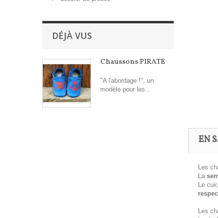
DÉJÀ VUS
Chaussons PIRATE
"A l'abordage !", un
modèle pour les...
EN S
Les ch
La
sem
Le cuir
respec
Les ch