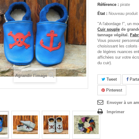
Référence :
pirate
État :
Nouveau produit
"A l'abordage !", un mo
Cuir souple
de grande
tannage végétal
.
Fabr
Vous pouvez personnal
choisissant les coloris 
de légères nuances ent
affichées sur votre écra
du cuir).
Agrandir l'image
Tweet
Parta
Pinterest
Envoyer à un am
Imprimer