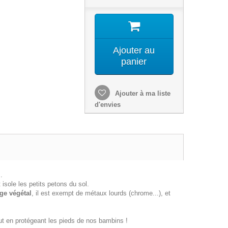
Ajouter au
panier
Ajouter à ma liste
d'envies
.
t isole les petits petons du sol.
ge végétal
, il est exempt de métaux lourds (chrome...), et
ut en protégeant les pieds de nos bambins !