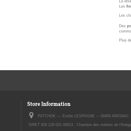
La doub
Les
fin
Les ch
Des
po
comma
Plus d
Store Information
PATCHOK ---- Emilie LESPAGNE --- 09400 ARIGNAC
SIRET 828 228 031 00013 , Chambre des métiers de l'Arièg