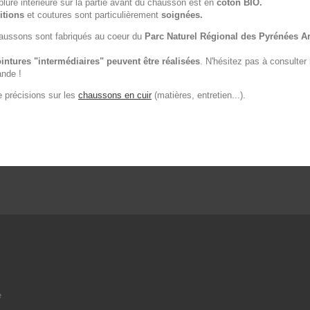
lure intérieure sur la partie avant du chausson est en
coton BIO.
itions
et coutures sont particulièrement
soignées.
aussons sont fabriqués au coeur du
Parc Naturel Régional des Pyrénées Ar
intures "intermédiaires" peuvent être réalisées
. N'hésitez pas à consulter
nde !
e précisions sur les
chaussons en cuir
(matières, entretien...).
e